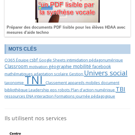
Préparer des documents PDF lisible pour les élèves HDAA avec
mesures d'aide techno
MOTS CLÉS
csbf
O365
Équipe
Google Sheets
intimidation
pédagonumérique
mobilité
Classroom
géographie
facebook
motivation
Univers social
mathématiques
adaptation scolaire
Gestion
TNI
taxonomie
Classement
appareils mobiles
document
TBI
bibliothèque
Leadership
eps
robots
Plan d'action numérique
ressources
ENA
interaction
Formations
journée pédagogique
Ils utilisent nos services