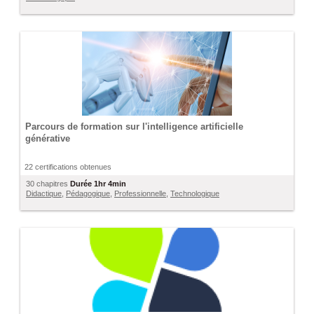
Parcours de formation sur l'intelligence artificielle
générative
22 certifications obtenues
30 chapitres
Durée
1hr 4min
Didactique
,
Pédagogique
,
Professionnelle
,
Technologique