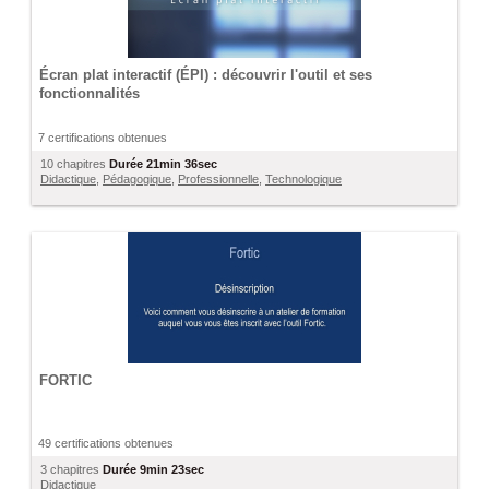
Écran plat interactif (ÉPI) : découvrir l'outil et ses
fonctionnalités
7 certifications obtenues
10 chapitres
Durée
21min 36sec
Didactique
,
Pédagogique
,
Professionnelle
,
Technologique
FORTIC
49 certifications obtenues
3 chapitres
Durée
9min 23sec
Didactique