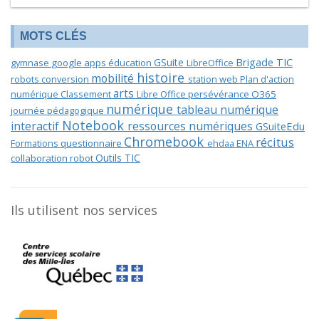
MOTS CLÉS
Brigade TIC
GSuite
gymnase
google apps éducation
LibreOffice
histoire
mobilité
robots
conversion
station web
Plan d'action
arts
numérique
Classement
Libre Office
persévérance
O365
numérique
tableau numérique
journée pédagogique
Notebook
interactif
ressources numériques
GSuiteEdu
Chromebook
récitus
Formations
questionnaire
ehdaa
ENA
Outils TIC
collaboration
robot
Ils utilisent nos services