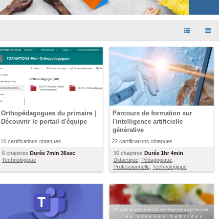
Orthopédagogues du primaire |
Parcours de formation sur
Découvrir le portail d'équipe
l'intelligence artificielle
générative
10 certifications obtenues
22 certifications obtenues
6 chapitres
Durée
7min 36sec
30 chapitres
Durée
1hr 4min
Technologique
Didactique
,
Pédagogique
,
Professionnelle
,
Technologique