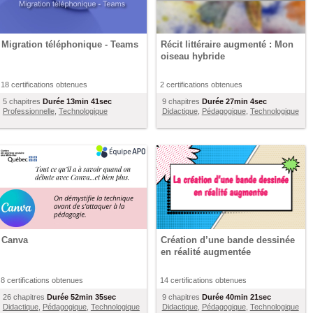
Migration téléphonique - Teams
Récit littéraire augmenté : Mon
oiseau hybride
18 certifications obtenues
2 certifications obtenues
5 chapitres
Durée
13min 41sec
9 chapitres
Durée
27min 4sec
Professionnelle
,
Technologique
Didactique
,
Pédagogique
,
Technologique
Canva
Création d’une bande dessinée
en réalité augmentée
8 certifications obtenues
14 certifications obtenues
26 chapitres
Durée
52min 35sec
9 chapitres
Durée
40min 21sec
Didactique
,
Pédagogique
,
Technologique
Didactique
,
Pédagogique
,
Technologique