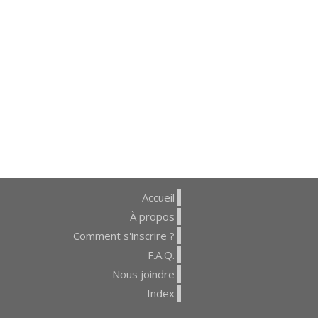
Accueil
À propos
Comment s'inscrire ?
F.A.Q.
Nous joindre
Index