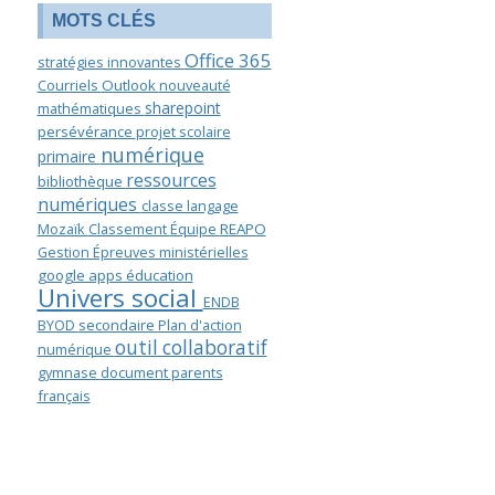
MOTS CLÉS
Office 365
stratégies innovantes
Courriels
Outlook
nouveauté
sharepoint
mathématiques
persévérance
projet scolaire
numérique
primaire
ressources
bibliothèque
numériques
classe langage
Mozaïk
Classement
Équipe
REAPO
Gestion
Épreuves ministérielles
google apps éducation
Univers social
ENDB
BYOD
secondaire
Plan d'action
outil collaboratif
numérique
gymnase
document
parents
français