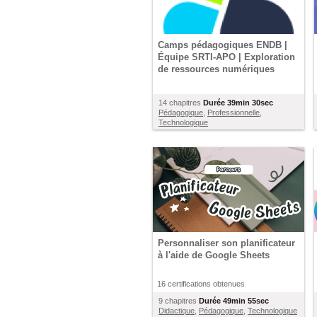
Camps pédagogiques ENDB |
Équipe SRTI-APO | Exploration
de ressources numériques
14 chapitres
Durée
39min 30sec
Pédagogique
,
Professionnelle
,
Technologique
Personnaliser son planificateur
à l'aide de Google Sheets
16 certifications obtenues
9 chapitres
Durée
49min 55sec
Didactique
,
Pédagogique
,
Technologique