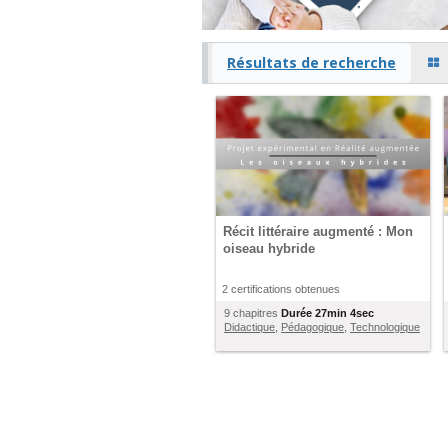
Résultats de recherche
Récit littéraire augmenté : Mon
oiseau hybride
2 certifications obtenues
9 chapitres
Durée
27min 4sec
Didactique
,
Pédagogique
,
Technologique