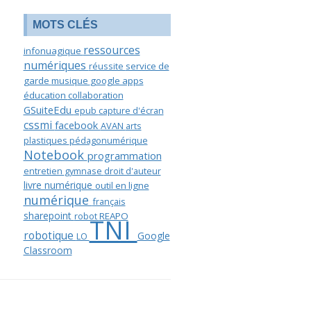
MOTS CLÉS
ressources
infonuagique
numériques
réussite
service de
garde
musique
google apps
éducation
collaboration
GSuiteEdu
epub
capture d'écran
cssmi
facebook
AVAN
arts
plastiques
pédagonumérique
Notebook
programmation
entretien
gymnase
droit d'auteur
livre numérique
outil en ligne
numérique
français
sharepoint
robot
REAPO
TNI
robotique
Google
LO
Classroom