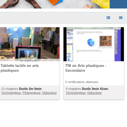
Tablette tactile en arts
TNI en Arts plastiques -
plastiques
Secondaire
3 certifications obtenues
13 chapitres
Durée
1hr 5min
4 chapitres
Durée
3min 41sec
Technologique
,
Pédagogique
,
Didactique
Technologique
,
Didactique