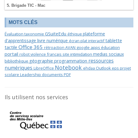
5. Brigade TIC - Mac
MOTS CLÉS
GSuiteEdu
plateforme
Évaluation
taxonomie
éthique
tablette
d'apprentissage
livre numérique
écran plat interactif
Office 365
tactile
rétroaction
AVAN
google apps éducation
portail
medias sociaux
robot
violence
français
site
intimidation
ressources
géographie
programmation
bibliothèque
Notebook
numériques
LibreOffice
ehdaa
Outlook
eps
projet
scolaire
Leadership
documents PDF
Ils utilisent nos services