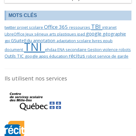
MOTS CLÉS
TBI
Office 365
twitter
projet scolaire
ressources
intranet
google
géographie
LibreOffice
Jeux sérieux
arts plastiques
ipad
GSuiteEdu
annotation
gpi
adaptation scolaire
livres
epub
TNI
document
ehdaa
ENA
secondaire
Gestion
violence
robots
récitus
Outils TIC
google apps éducation
robot
service de garde
Ils utilisent nos services