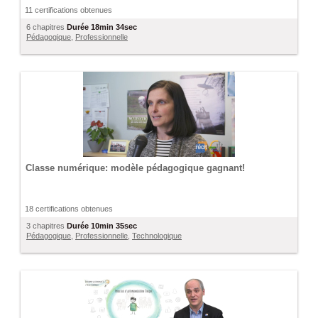
11 certifications obtenues
6 chapitres
Durée
18min 34sec
Pédagogique
,
Professionnelle
Classe numérique: modèle pédagogique gagnant!
18 certifications obtenues
3 chapitres
Durée
10min 35sec
Pédagogique
,
Professionnelle
,
Technologique