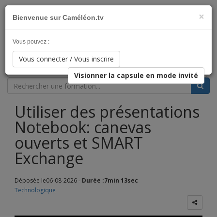
×
Bienvenue sur Caméléon.tv
L'éducation qui s'adapte à votre rythme !
Vous pouvez :
Catégorie
Vous connecter / Vous inscrire
Clientèle Cible
Visionner la capsule en mode invité
Utiliser des présentations
Notebook: canevas
ouverts et SMART
Exchange
Déposée le06-08-2026 -
Durée :7min 13sec
Technologique