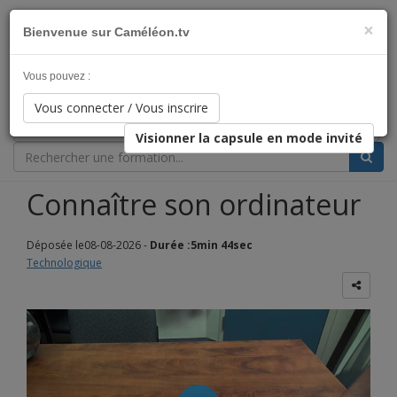
×
Bienvenue sur Caméléon.tv
L'éducation qui s'adapte à votre rythme !
Vous pouvez :
Catégorie
Vous connecter / Vous inscrire
Clientèle Cible
Visionner la capsule en mode invité
Connaître son ordinateur
Déposée le08-08-2026 -
Durée :5min 44sec
Technologique