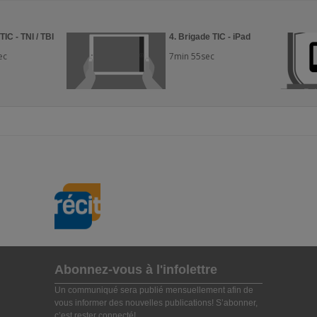
TIC - TNI / TBI
4. Brigade TIC - iPad
ec
7min 55sec
Abonnez-vous à l'infolettre
Un communiqué sera publié mensuellement afin de
vous informer des nouvelles publications! S’abonner,
c’est rester connecté!