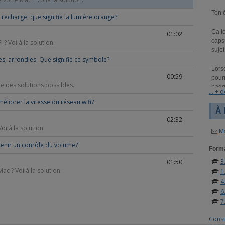
Ton 
 recharge, que signifie la lumière orange?
Ça t
01:02
capsu
 ? Voilà la solution.
sujet
es, arrondies. Que signifie ce symbole?
Lorsq
00:59
pourr
une des solutions possibles.
badge
... + d
Méga
liorer la vitesse du réseau wifi?
À
02:32
oilà la solution.
M
tenir un conrôle du volume?
Forma
3
01:50
c ? Voilà la solution.
1
4
6
7
Consu