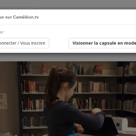
Clientèle Cible
ue sur Caméléon.tv
- Mac
z :
nnecter / Vous inscrire
Visionner la capsule en mode
55sec