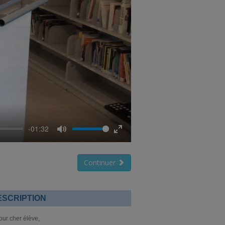
-01:32
Mute
Enter
fullscreen
Continuer
ESCRIPTION
our cher élève,