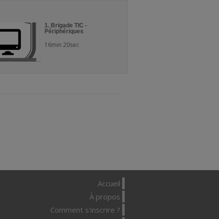
1. Brigade TIC -
Périphériques
16min 20sec
Accueil
À propos
Comment s'inscrire ?