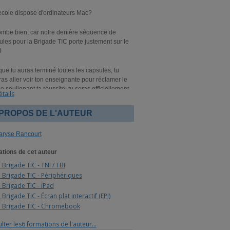
école dispose d'ordinateurs Mac?
ombe bien, car notre denière séquence de
les pour la Brigade TIC porte justement sur le
!
ue tu auras terminé toutes les capsules, tu
as aller voir ton enseignante pour réclamer le
 soulignant ta réussite; tu seras officiellement
étails
octet!
 PROPOS DE L'AUTEUR
aryse Rancourt
tions de cet auteur
. Brigade TIC - TNI / TBI
. Brigade TIC - Périphériques
. Brigade TIC - iPad
. Brigade TIC - Écran plat interactif (EPI)
. Brigade TIC - Chromebook
lter les6 formations de l'auteur...