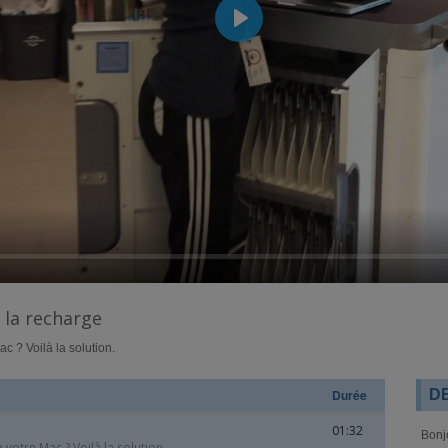
Play
r la recharge
c ? Voilà la solution.
Durée
D
01:32
Bonj
 votre Mac ? Voilà la solution.