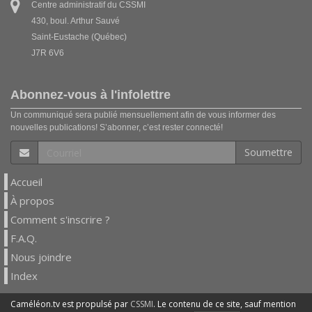
Centre administratif du CSSMI
430, boul. Arthur Sauvé
Saint-Eustache (Québec)
J7R 6V6
Abonnez-vous à l'infolettre
Un communiqué sera publié mensuellement afin de vous informer des
nouvelles publications! S’abonner, c’est rester connecté!
Soumettre
Accueil
À propos
Comment s'inscrire ?
F.A.Q.
Nous joindre
Index
Caméléon.tv est propulsé par
CSSMI
. Le contenu de ce site, sauf mention