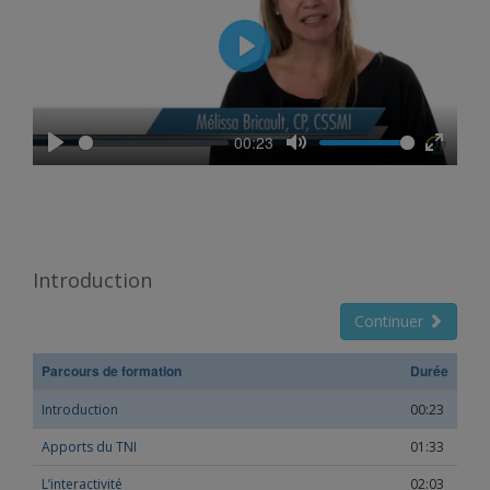
Play
00:23
Play
Mute
Enter
fullscree
Introduction
Continuer
Parcours de formation
Durée
Introduction
00:23
Apports du TNI
01:33
L’interactivité
02:03