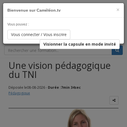
×
Bienvenue sur Caméléon.tv
L'éducation qui s'adapte à votre rythme !
Vous pouvez :
Catégorie
Vous connecter / Vous inscrire
Clientèle Cible
Visionner la capsule en mode invité
Une vision pédagogique
du TNI
Déposée le08-08-2026 -
Durée :7min 34sec
Pédagogique