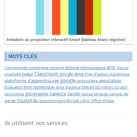
Initiation au projecteur interactif Smart (tableau blanc régulier)
MOTS CLÉS
arts
Citoyenneté numérique
intranet
éthique
infonuagique
classe
Classroom
google drive
inversée
twitter
Plan d'action numérique
google
annotation
plateforme d'apprentissage
préscolaire
livre numérique
Évaluation
droit d'auteur
ENA
BYOD
robots
scratch
géographie
tablette tactile
taxonomie
classe langage
service de
GSuiteEdu
garde
questionnaire
Mozaïk
Libre Office
ehdaa
Ils utilisent nos services