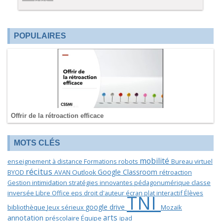
POPULAIRES
Offrir de la rétroaction efficace
MOTS CLÉS
mobilité
enseignement à distance
Formations
robots
Bureau virtuel
récitus
Google Classroom
BYOD
AVAN
Outlook
rétroaction
Gestion
intimidation
stratégies innovantes
pédagonumérique
classe
inversée
Libre Office
eps
droit d'auteur
écran plat interactif
Élèves
TNI
google drive
bibliothèque
Jeux sérieux
Mozaïk
annotation
arts
préscolaire
Équipe
ipad